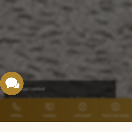
Büyükyalı Limited
Sonsuz Deniz Manzarasıyla Benzersiz Bir
Yaşam
Telefon
Katalog
Loft Keşfet
Fendi Casa Keşfet