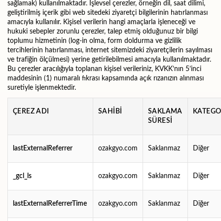
sağlamak) kullanılmaktadır. İşlevsel çerezler, örneğin dil, saat dilimi,
geliştirilmiş içerik gibi web sitedeki ziyaretçi bilgilerinin hatırlanması
amacıyla kullanılır. Kişisel verilerin hangi amaçlarla işleneceği ve
hukuki sebepler zorunlu çerezler, talep etmiş olduğunuz bir bilgi
toplumu hizmetinin (log-in olma, form doldurma ve gizlilik
tercihlerinin hatırlanması, internet sitemizdeki ziyaretçilerin sayılması
ve trafiğin ölçülmesi) yerine getirilebilmesi amacıyla kullanılmaktadır.
Bu çerezler aracılığıyla toplanan kişisel verileriniz, KVKK’nın 5’inci
maddesinin (1) numaralı fıkrası kapsamında açık rızanızın alınması
suretiyle işlenmektedir.
ÇEREZ ADI
SAHİBİ
SAKLAMA
KATEGO
SÜRESİ
lastExternalReferrer
ozakgyo.com
Saklanmaz
Diğer
_gcl_ls
ozakgyo.com
Saklanmaz
Diğer
lastExternalReferrerTime
ozakgyo.com
Saklanmaz
Diğer