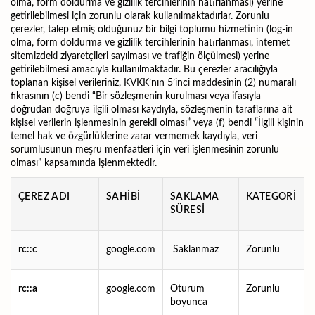
olma, form doldurma ve gizlilik tercihlerinin hatırlanması) yerine
getirilebilmesi için zorunlu olarak kullanılmaktadırlar. Zorunlu
çerezler, talep etmiş olduğunuz bir bilgi toplumu hizmetinin (log-in
olma, form doldurma ve gizlilik tercihlerinin hatırlanması, internet
sitemizdeki ziyaretçileri sayılması ve trafiğin ölçülmesi) yerine
getirilebilmesi amacıyla kullanılmaktadır. Bu çerezler aracılığıyla
toplanan kişisel verileriniz, KVKK’nın 5’inci maddesinin (2) numaralı
fıkrasının (c) bendi “Bir sözleşmenin kurulması veya ifasıyla
doğrudan doğruya ilgili olması kaydıyla, sözleşmenin taraflarına ait
kişisel verilerin işlenmesinin gerekli olması” veya (f) bendi “İlgili kişinin
temel hak ve özgürlüklerine zarar vermemek kaydıyla, veri
sorumlusunun meşru menfaatleri için veri işlenmesinin zorunlu
olması” kapsamında işlenmektedir.
ÇEREZ ADI
SAHİBİ
SAKLAMA
KATEGORİ
SÜRESİ
rc::c
google.com
Saklanmaz
Zorunlu
rc::a
google.com
Oturum
Zorunlu
boyunca