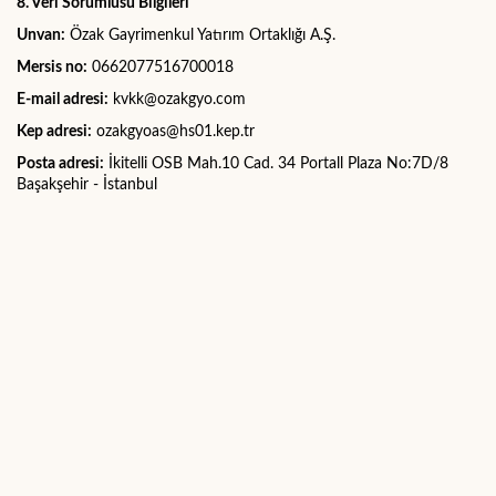
8. Veri Sorumlusu Bilgileri
Unvan:
Özak Gayrimenkul Yatırım Ortaklığı A.Ş.
Mersis no:
0662077516700018
E-mail adresi:
kvkk@ozakgyo.com
Kep adresi:
ozakgyoas@hs01.kep.tr
Posta adresi:
İkitelli OSB Mah.10 Cad. 34 Portall Plaza No:7D/8
Başakşehir - İstanbul