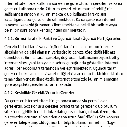
İnternet sitemizde kullanım sürelerine göre oturum çerezleri ve kalıcı
çerezler kullanmaktadır. Oturum çerezi, oturumun sürekliliğinin
sağlanması amacıyla kullanılmakta olup kullanıcı tarayıcısını
kapattığında bu çerezler de silinmektedir. Kalıcı çerez ise internet
tarayıcısı kapatıldığı zaman silinmemekte ve belirli bir tarihte veya
belirli bir süre sonra kendiliğinden silinmektedir.
4.1.1. Birinci Taraf (İlk Parti) ve Üçüncü Taraf (Üçüncü Parti)Çerezler:
Çerezin birinci taraf ya da üçüncü taraf olması durumu internet
sitesinin ya da etki alanının yerleştirdiği çereze göre değişiklik arz
etmektedir. Birinci taraf çerezler, doğrudan kullanıcının ziyaret ettiği
internet sitesi yani tarayıcının adres çubuğunda gösterilen internet
adresi (ornek.com.tr) tarafından yerleştirilmektedir. Üçüncü taraf
çerezler ise kullanıcının ziyaret ettiği etki alanından farklı bir etki alanı
tarafından yerleştirilmektedir. İnternet sitemizde kullanım amacına
göre aşağıdaki çerezler kullanılmaktadır:
4.1.2. Kesinlikle Gerekli/Zorunlu Çerezler:
Bu çerezler internet sitemizin çalışması amacıyla gerekli olan
çerezlerdir. Söz konusu çerezler birinci taraf çerezler olup oturum
süresince (gizlilik tercihlerinize dair çerezler hariç olmak üzere, zira
bu çerezler oturum süresinden daha uzun ömürlüdür.) Söz konusu
çerezler talep etmiş olduğunuz bir bilgi toplumu hizmetinin (log-in