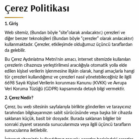
Çerez Politikası
1. Giriş
Web sitemiz, (Bundan böyle “site”olarak anılacaktır.) çerezleri ve
diğer benzer teknolojileri (Bundan böyle “çerezler” olarak anılacaktır)
kullanmaktadır. Çerezler, etkileşimde olduğumuz üçüncü taraflardan
da gelebilir.
Bu Çerez Aydınlatma Metni’nin amacı, internet sitemizde kullanılan
çerezlerin cihazınıza yerleştirilmesi aracılığıyla otomatik yolla elde
edilen kişisel verilerin işlenmesine ilişkin olarak, hangi amaçlarla hangi
tür çerezleri kullandığımız ve çerezleri nasıl yönetebileceğiniz ile ilgili
6698 Sayılı Kişisel Verilerin korunması Kanunu (KVKK)
ve
Avrupa
Veri Koruma Tüzüğü (GDPR)
kapsamında detaylı bilgi vermektir.
2. Çerez Nedir?
Çerez, bu web sitesinin sayfalarıyla birlikte gönderilen ve tarayıcınız
tarafından bilgisayarınızın sabit sürücüsünde veya başka bir cihazda
saklanan küçük, basit bir dosyadır. Burada saklanan bilgiler bir
sonraki ziyaret sırasında sunucularımıza veya ilgili üçüncü tarafların
sunucularına iletilebilir.