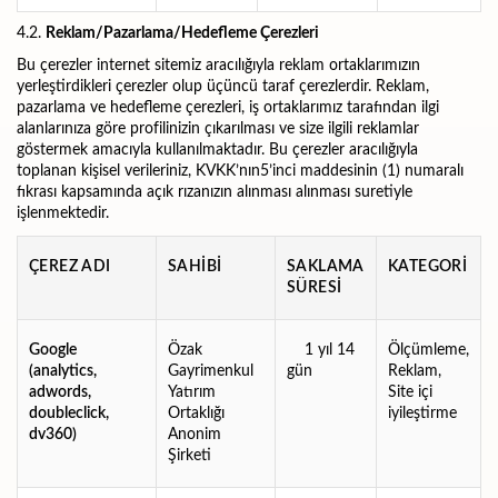
4.2.
Reklam/Pazarlama/Hedefleme Çerezleri
Bu çerezler internet sitemiz aracılığıyla reklam ortaklarımızın
yerleştirdikleri çerezler olup üçüncü taraf çerezlerdir. Reklam,
pazarlama ve hedefleme çerezleri, iş ortaklarımız tarafından ilgi
alanlarınıza göre profilinizin çıkarılması ve size ilgili reklamlar
göstermek amacıyla kullanılmaktadır. Bu çerezler aracılığıyla
toplanan kişisel verileriniz, KVKK’nın5’inci maddesinin (1) numaralı
fıkrası kapsamında açık rızanızın alınması alınması suretiyle
işlenmektedir.
ÇEREZ ADI
SAHİBİ
SAKLAMA
KATEGORİ
SÜRESİ
Google
Özak
1 yıl 14
Ölçümleme,
(analytics,
Gayrimenkul
gün
Reklam,
adwords,
Yatırım
Site içi
doubleclick,
Ortaklığı
iyileştirme
dv360)
Anonim
Şirketi