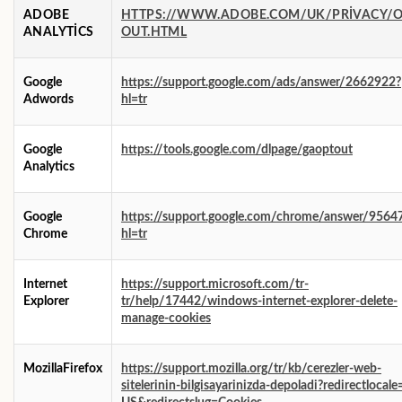
ADOBE
HTTPS://WWW.ADOBE.COM/UK/PRIVACY/O
ANALYTICS
OUT.HTML
Google
https://support.google.com/ads/answer/2662922?
Adwords
hl=tr
Google
https://tools.google.com/dlpage/gaoptout
Analytics
Google
https://support.google.com/chrome/answer/9564
Chrome
hl=tr
Internet
https://support.microsoft.com/tr-
Explorer
tr/help/17442/windows-internet-explorer-delete-
manage-cookies
MozillaFirefox
https://support.mozilla.org/tr/kb/cerezler-web-
sitelerinin-bilgisayarinizda-depoladi?redirectlocale