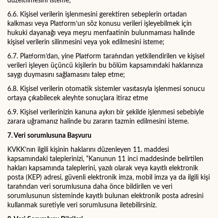
düzeltilmesini isteme;
6.6.
Kişisel verilerin işlenmesini gerektiren sebeplerin ortadan
kalkması veya Platform’un söz konusu verileri işleyebilmek için
hukuki dayanağı veya meşru menfaatinin bulunmaması halinde
kişisel verilerin silinmesini veya yok edilmesini isteme;
6.7.
Platform’dan, yine Platform tarafından yetkilendirilen ve kişisel
verileri işleyen üçüncü kişilerin bu bölüm kapsamındaki haklarınıza
saygı duymasını sağlamasını talep etme;
6.8.
Kişisel verilerin otomatik sistemler vasıtasıyla işlenmesi sonucu
ortaya çıkabilecek aleyhte sonuçlara itiraz etme
6.9.
Kişisel verilerinizin kanuna aykırı bir şekilde işlenmesi sebebiyle
zarara uğramanız halinde bu zararın tazmin edilmesini isteme.
7. Veri sorumlusuna Başvuru
KVKK’nın ilgili kişinin haklarını düzenleyen 11. maddesi
kapsamındaki taleplerinizi, “Kanunun 11 inci maddesinde belirtilen
hakları kapsamında taleplerini, yazılı olarak veya kayıtlı elektronik
posta (KEP) adresi, güvenli elektronik imza, mobil imza ya da ilgili kişi
tarafından veri sorumlusuna daha önce bildirilen ve veri
sorumlusunun sisteminde kayıtlı bulunan elektronik posta adresini
kullanmak suretiyle veri sorumlusuna iletebilirsiniz.