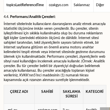
topicsLastReferenceTime
ozakgyo.com
Saklanmaz
Diğer
4.4.
Performans/Analitik Çerezleri:
İnternet sitelerinde kullanıcıların davranışlarını analiz etmek amacıyla
istatistiki ölçümüne imkân veren çerezlerdir. Bu çerezler, sitenin
iyileştirilmesi için sıklıkla kullanılmakta olup bu duruma reklamların
ilgili kişiler üzerindeki etkisinin ölçümü de dâhildir. İnternet sitesi
sahipleri tarafından, tekil ziyaretçilerin sayısını tahmin etmek, bir
internet sayfasına götüren en önemli arama motoru anahtar
kelimelerini tespit etmek veya internet sitesinde gezinme durumunu
izlemek için kullanılmaktadır. Performans çerezleri, ziyaretçilerin web
siteyi nasıl kullandığını incelemek amacıyla kullanılır. (Örnek: Analitik
çerezler. Bu tür çerezler belirli bir ziyaretçiyi doğrudan belirlemek
amacıyla kullanılamaz. Bu çerezler aracılığıyla toplanan kişisel
verileriniz, KVKK’nın5’inci maddesinin (1) numaralı fıkrası
kapsamında açık rızanızın alınması suretiyle işlenmektedir.
ÇEREZ ADI
SAHİBİ
SAKLAMA
KATEGORİ
SÜRESİ