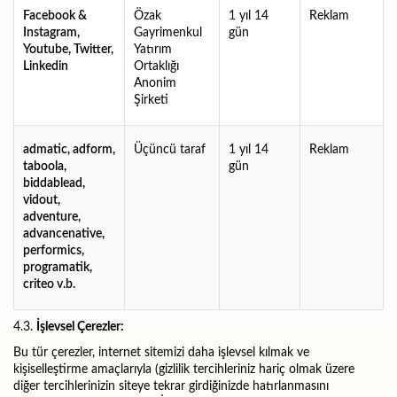
Facebook &
Özak
1 yıl 14
Reklam
Instagram,
Gayrimenkul
gün
Youtube, Twitter,
Yatırım
Linkedin
Ortaklığı
Anonim
Şirketi
admatic, adform,
Üçüncü taraf
1 yıl 14
Reklam
taboola,
gün
biddablead,
vidout,
adventure,
advancenative,
performics,
programatik,
criteo v.b.
4.3.
İşlevsel Çerezler:
Bu tür çerezler, internet sitemizi daha işlevsel kılmak ve
kişiselleştirme amaçlarıyla (gizlilik tercihleriniz hariç olmak üzere
diğer tercihlerinizin siteye tekrar girdiğinizde hatırlanmasını