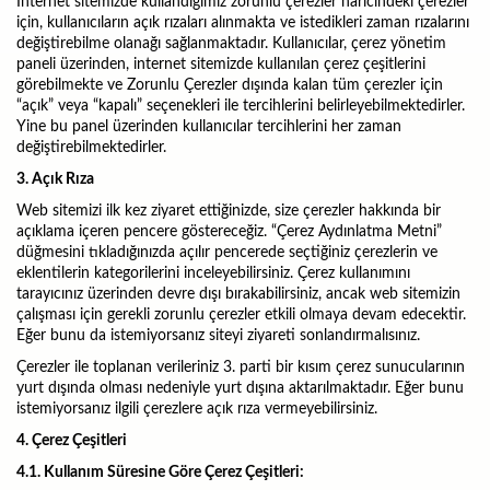
İnternet sitemizde kullandığımız zorunlu çerezler haricindeki çerezler
için, kullanıcıların açık rızaları alınmakta ve istedikleri zaman rızalarını
değiştirebilme olanağı sağlanmaktadır. Kullanıcılar, çerez yönetim
paneli üzerinden, internet sitemizde kullanılan çerez çeşitlerini
görebilmekte ve Zorunlu Çerezler dışında kalan tüm çerezler için
“açık” veya “kapalı” seçenekleri ile tercihlerini belirleyebilmektedirler.
Yine bu panel üzerinden kullanıcılar tercihlerini her zaman
değiştirebilmektedirler.
3. Açık Rıza
Web sitemizi ilk kez ziyaret ettiğinizde, size çerezler hakkında bir
açıklama içeren pencere göstereceğiz.
“Çerez Aydınlatma Metni”
düğmesini tıkladığınızda açılır pencerede seçtiğiniz çerezlerin ve
eklentilerin kategorilerini inceleyebilirsiniz.
Çerez kullanımını
tarayıcınız üzerinden devre dışı bırakabilirsiniz, ancak web sitemizin
çalışması için gerekli zorunlu çerezler etkili olmaya devam edecektir.
Eğer bunu da istemiyorsanız siteyi ziyareti sonlandırmalısınız.
Çerezler ile toplanan verileriniz 3. parti bir kısım çerez sunucularının
yurt dışında olması nedeniyle yurt dışına aktarılmaktadır. Eğer bunu
istemiyorsanız ilgili çerezlere açık rıza vermeyebilirsiniz.
4. Çerez Çeşitleri
4.1. Kullanım Süresine Göre Çerez Çeşitleri: