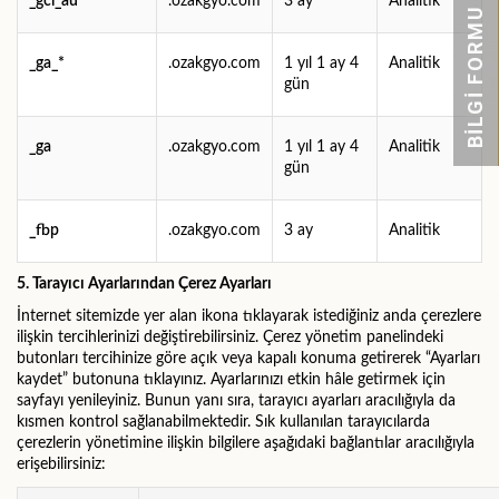
_gcl_au
.ozakgyo.com
3 ay
Analitik
BİLGİ FORMU
_ga_*
.ozakgyo.com
1 yıl 1 ay 4
Analitik
gün
_ga
.ozakgyo.com
1 yıl 1 ay 4
Analitik
gün
_fbp
.ozakgyo.com
3 ay
Analitik
5. Tarayıcı Ayarlarından Çerez Ayarları
İnternet sitemizde yer alan ikona tıklayarak istediğiniz anda çerezlere
ilişkin tercihlerinizi değiştirebilirsiniz. Çerez yönetim panelindeki
butonları tercihinize göre açık veya kapalı konuma getirerek “Ayarları
kaydet” butonuna tıklayınız. Ayarlarınızı etkin hâle getirmek için
sayfayı yenileyiniz. Bunun yanı sıra, tarayıcı ayarları aracılığıyla da
kısmen kontrol sağlanabilmektedir. Sık kullanılan tarayıcılarda
çerezlerin yönetimine ilişkin bilgilere aşağıdaki bağlantılar aracılığıyla
erişebilirsiniz: