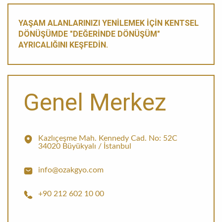
YAŞAM ALANLARINIZI YENILEMEK IÇIN KENTSEL
DÖNÜŞÜMDE "DEĞERINDE DÖNÜŞÜM"
AYRICALIĞINI KEŞFEDIN.
Genel Merkez
Kazlıçeşme Mah. Kennedy Cad. No: 52C
34020 Büyükyalı / İstanbul
info@ozakgyo.com
+90 212 602 10 00