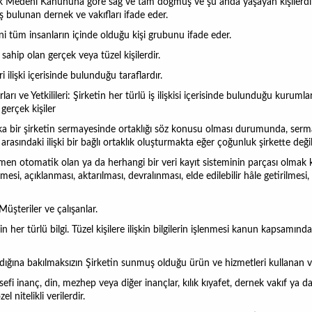
rk Medeni Kanununa göre sağ ve tam doğmuş ve şu anda yaşayan kişilerdir
 bulunan dernek ve vakıfları ifade eder.
ni tüm insanların içinde olduğu kişi grubunu ifade eder.
sahip olan gerçek veya tüzel kişilerdir.
 ilişki içerisinde bulunduğu taraflardır.
arı ve Yetkilileri:
Şirketin her türlü iş ilişkisi içerisinde bulunduğu kurumlard
 gerçek kişiler
a bir şirketin sermayesinde ortaklığı söz konusu olması durumunda, sermaye
arasındaki ilişki bir bağlı ortaklık oluşturmakta eğer çoğunluk şirkette değil
men otomatik olan ya da herhangi bir veri kayıt sisteminin parçası olmak 
, açıklanması, aktarılması, devralınması, elde edilebilir hâle getirilmesi, s
 Müşteriler ve çalışanlar.
işkin her türlü bilgi. Tüzel kişilere ilişkin bilgilerin işlenmesi kanun kapsamı
madığına bakılmaksızın Şirketin sunmuş olduğu ürün ve hizmetleri kullanan v
lsefi inanç, din, mezhep veya diğer inançlar, kılık kıyafet, dernek vakıf ya 
el nitelikli verilerdir.