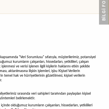
BİLGİ FORMU
 kapsamında “Veri Sorumlusu” sıfatıyla, müşterilerimiz, potansiyel
lduğumuz kurumların çalışanları, hissedarları, yetkilileri, çalışan
lenmesi ve verisi işlenen ilgili kişilerin haklarını etkin şekilde
sı, aktarılmasına ilişkin işlemleri, işbu Kişisel Verilerin
in temel hak ve hürriyetlerinin gözetilmesi, kişisel verilerin
r.
yetlerimiz sırasında veri sahipleri tarafından paylaşılan kişisel
yöntemleri belirlemektir.
i içinde olduğumuz kurumların çalışanları, hissedarları, yetkilileri