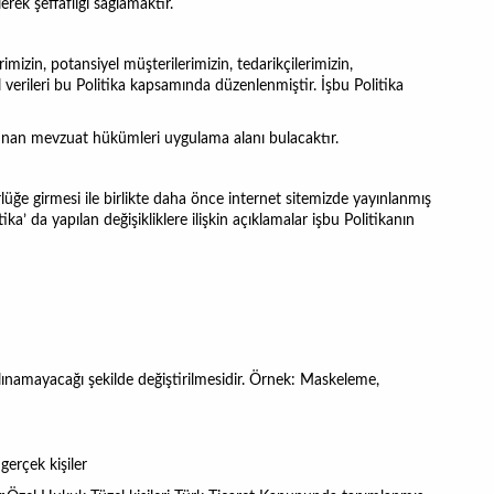
lerek şeffaflığı sağlamaktır.
rimizin, potansiyel müşterilerimizin, tedarikçilerimizin,
sel verileri bu Politika kapsamında düzenlenmiştir. İşbu Politika
ulunan mevzuat hükümleri uygulama alanı bulacaktır.
lüğe girmesi ile birlikte daha önce internet sitemizde yayınlanmış
ka’ da yapılan değişikliklere ilişkin açıklamalar işbu Politikanın
ri alınamayacağı şekilde değiştirilmesidir. Örnek: Maskeleme,
gerçek kişiler