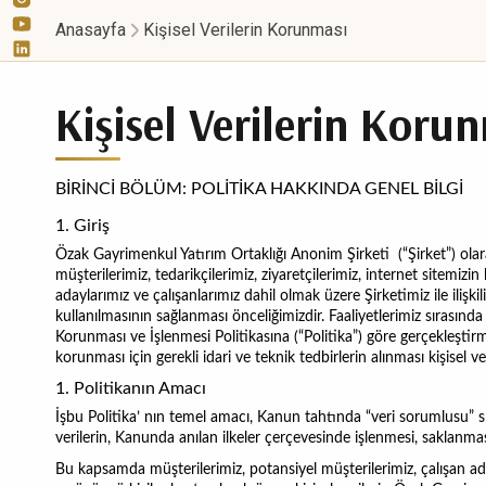
Anasayfa
Kişisel Verilerin Korunması
Kişisel Verilerin Koru
BİRİNCİ BÖLÜM: POLİTİKA HAKKINDA GENEL BİLGİ
1. Giriş
Özak Gayrimenkul Yatırım Ortaklığı Anonim Şirketi (“Şirket”)
olar
müşterilerimiz, tedarikçilerimiz, ziyaretçilerimiz, internet sitemizin k
adaylarımız ve çalışanlarımız dahil olmak üzere Şirketimiz ile ilişkil
kullanılmasının sağlanması önceliğimizdir. Faaliyetlerimiz sırasında i
Korunması ve İşlenmesi Politikasına (“Politika”) göre gerçekleştirmek
korunması için gerekli idari ve teknik tedbirlerin alınması kişisel ve
1. Politikanın Amacı
İşbu Politika’ nın temel amacı, Kanun tahtında “veri sorumlusu” sıfa
verilerin, Kanunda anılan ilkeler çerçevesinde işlenmesi, saklanmas
Bu kapsamda müşterilerimiz, potansiyel müşterilerimiz, çalışan adaylar