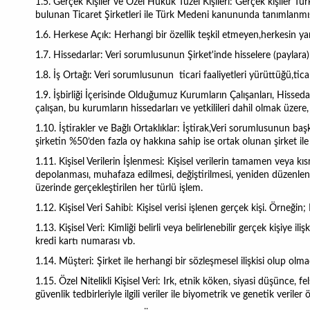
1.5. Gerçek Kişiler ve Özel Hukuk Tüzel Kişileri:
Gerçek kişiler Tü
bulunan Ticaret Şirketleri ile Türk Medeni kanununda tanımlanmış
1.6. Herkese Açık:
Herhangi bir özellik teşkil etmeyen,herkesin ya
1.7. Hissedarlar:
Veri sorumlusunun Şirket'inde hisselere (paylara) 
1.8. İş Ortağı:
Veri sorumlusunun ticari faaliyetleri yürüttüğü,ticari
1.9. İşbirliği İçerisinde Olduğumuz Kurumların Çalışanları, Hissedarl
çalışan, bu kurumların hissedarları ve yetkilileri dahil olmak üzere,
1.10. İştirakler ve Bağlı Ortaklıklar:
İştirak,Veri sorumlusunun başk
şirketin %50’den fazla oy hakkına sahip ise ortak olunan şirket ile 
1.11. Kişisel Verilerin İşlenmesi:
Kişisel verilerin tamamen veya kıs
depolanması, muhafaza edilmesi, değiştirilmesi, yeniden düzenlenmesi
üzerinde gerçekleştirilen her türlü işlem.
1.12. Kişisel Veri Sahibi:
Kişisel verisi işlenen gerçek kişi. Örneğin;
1.13. Kişisel Veri:
Kimliği belirli veya belirlenebilir gerçek kişiye il
kredi kartı numarası vb.
1.14. Müşteri:
Şirket ile herhangi bir sözleşmesel ilişkisi olup ol
1.15. Özel Nitelikli Kişisel Veri:
Irk, etnik köken, siyasi düşünce, fe
güvenlik tedbirleriyle ilgili veriler ile biyometrik ve genetik veriler öz