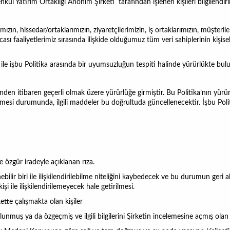
kul Yatırım Ortaklığı Anonim Şirketi
tarafından işlenen kişileri bilgilendiri
mızın, hissedar/ortaklarımızın, ziyaretçilerimizin, iş ortaklarımızın, müşterile
sacası faaliyetlerimiz sırasında ilişkide olduğumuz tüm veri sahiplerinin kişi
t ile işbu Politika arasında bir uyumsuzluğun tespiti halinde yürürlükte b
nden itibaren geçerli olmak üzere yürürlüğe girmiştir. Bu Politika’nın yürür
rekmesi durumunda, ilgili maddeler bu doğrultuda güncellenecektir. İşbu Politi
e özgür iradeyle açıklanan rıza.
lenebilir biri ile ilişkilendirilebilme niteliğini kaybedecek ve bu durumun ge
şi ile ilişkilendirilemeyecek hale getirilmesi.
ette çalışmakta olan kişiler
unmuş ya da özgeçmiş ve ilgili bilgilerini Şirketin incelemesine açmış olan 