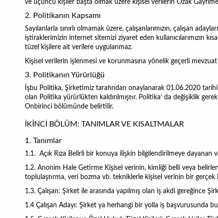
ve üçüncü kişiler başta olmak üzere kişisel verilerin
Özak Gayrimen
2. Politikanın Kapsamı
Sayılanlarla sınırlı olmamak üzere, çalışanlarımızın, çalışan adayları
iştiraklerimizin internet sitemizi ziyaret eden kullanıcılarımızın kı
tüzel kişilere ait verilere uygulanmaz.
Kişisel verilerin işlenmesi ve korunmasına yönelik geçerli mevzua
3. Politikanın Yürürlüğü
İşbu Politika, Şirketimiz tarafından onaylanarak 01.06.2020 tarihi
olan Politika yürürlükten kaldırılmıştır. Politika’ da değişiklik ge
Onbirinci bölümünde belirtilir.
İKİNCİ BÖLÜM: TANIMLAR VE KISALTMALAR
1. Tanımlar
1.1. Açık Rıza Belirli bir konuya ilişkin bilgilendirilmeye dayanan v
1.2. Anonim Hale Getirme
Kişisel verinin, kimliği belli veya belir
toplulaştırma, veri bozma vb. tekniklerle kişisel verinin bir gerçek ki
1.3. Çalışan:
Şirket ile arasında yapılmış olan iş akdi gereğince Şirk
1.4 Çalışan Adayı:
Şirket ya herhangi bir yolla iş başvurusunda bul