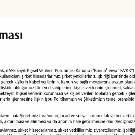
nması
ak, 6698 sayılı Kişisel Verilerin Korunması Kanunu (“Kanun” veya ‘’KVKK’’)
ullanıcıları, şirket hissedarlarımız, şirket yetkililerimiz, işbirliği içerisinde o
i gerçek kişilerin kişisel verilerinin, Kanun ve bağlı mevzuatına uygun olarak iş
lişkide olduğumuz tüm veri sahiplerinin kişisel verilerinin işlenmesi, saklanma
teyiz. Kişisel verilerin korunması ve kişisel verileri toplanan gerçek kişiler
rilerin işlenmesine ilişkin işbu Politikamızın ve Şirketimizin temel prensibidi
tını haiz Şirketimiz tarafından, ticari ve sosyal sorumluluk ve benzeri faali
ı, aktarılması ve silinmesi ya da anonim hale getirilmesine dair izlediğimiz 
ımız, şirket hissedarlarımız, şirket yetkililerimiz, ziyaretçilerimiz, işbirliğ