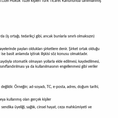
.Özel Hukuk Tüzel kişileri Türk Ticaret Kanununda tanımlanmış
a (iş ortağı, tedarikçi gibi, ancak bunlarla sınırlı olmaksızın)
lerinde payları oldukları şirketlere denir. Şirket ortak olduğu
 ise basit anlamda iştirak ilişkisi söz konusu olmaktadır.
kaydıyla otomatik olmayan yollarla elde edilmesi, kaydedilmesi,
ınıflandırılması ya da kullanılmasının engellenmesi gibi veriler
nda değildir. Örneğin; ad-soyadı, TC, e-posta, adres, doğum tarihi,
eya kullanmış olan gerçek kişiler
da sendika üyeliği, sağlık, cinsel hayat, ceza mahkûmiyeti ve