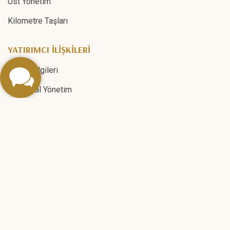
Üst Yönetim
Kilometre Taşları
YATIRIMCI İLİŞKİLERİ
Şirket Bilgileri
Kurumsal Yönetim
Finansal Raporlar
Faaliyet Raporları
Özel Durum Açıklamaları
Halka Arz İzahnamesi ve Duyurular
Yatırımcı İlişkileri İletişim
Bilgi Toplumu Hizmetleri