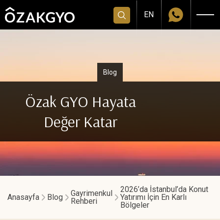
EN
Blog
Özak GYO Hayata
Değer Katar
2026’da İstanbul’da Konut
Gayrimenkul
Anasayfa
Blog
Yatırımı İçin En Karlı
Rehberi
Bölgeler